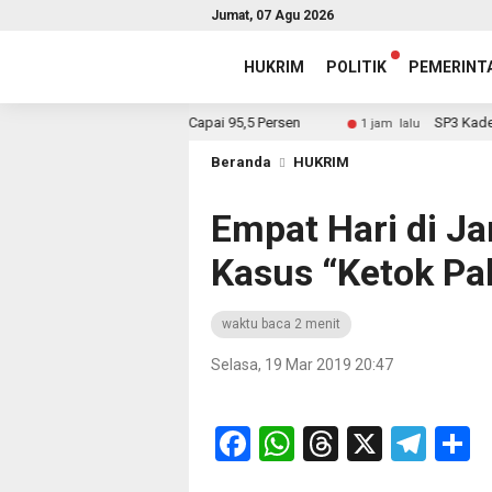
Jumat, 07 Agu 2026
HUKRIM
POLITIK
PEMERINT
nyelesaian Laporan, Capai 95,5 Persen
SP3 Kades Sungai 
1 jam lalu
Beranda
HUKRIM
Empat Hari di J
Kasus “Ketok Pa
waktu baca 2 menit
Selasa, 19 Mar 2019 20:47
Facebook
WhatsApp
Threads
X
Tel
S