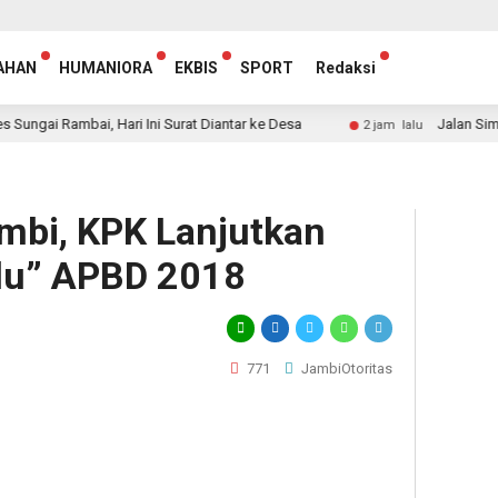
AHAN
HUMANIORA
EKBIS
SPORT
Redaksi
Rambai, Hari Ini Surat Diantar ke Desa
Jalan Simpang Be
2 jam lalu
ambi, KPK Lanjutkan
lu” APBD 2018
771
JambiOtoritas
egram
hare