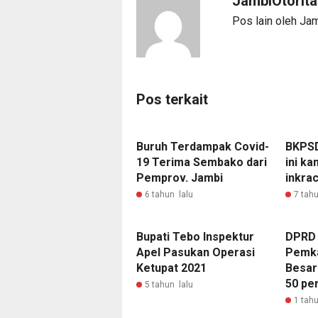
JambiOtorit
Pos lain oleh Ja
Pos terkait
Buruh Terdampak Covid-
BKPSD
19 Terima Sembako dari
ini k
Pemprov. Jambi
inkra
6 tahun lalu
7 tahu
Bupati Tebo Inspektur
DPRD 
Apel Pasukan Operasi
Pemka
Ketupat 2021
Besar
50 pe
5 tahun lalu
1 tahu