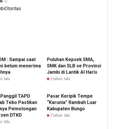
as
mbiOtoritas
M : Sampai saat
Puluhan Kepsek SMA,
ami belum menerima
SMK dan SLB se Provinsi
chnya
Jambi di Lantik Al Haris
n lalu
2 tahun lalu
Panggil TAPD
Pasar Keripik Tempe
b Tebo Pastikan
“Karunia” Rambah Luar
nya Pemotongan
Kabupaten Bungo
rsen DTKD
7 tahun lalu
n lalu