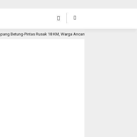
tung-Pintas Rusak 18 KM, Warga Ancam Aksi Besar Jika Tak Dianggarkan di 