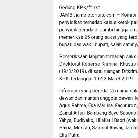
Gedung KPK/ft. Ist
JAMBI, jambiotoritas. com – Komisi
penyidikan terhadap kasus ketok pal
penyidik berada di Jambi hingga em
memeriksa 25 orang saksi yang terdi
bupati dan wakil bupati, salah satun
Pemeriksaan lanjutan terhadap saksi 
Direktorat Reserse Kriminal Khusus
(19/3/2019), di satu ruangan Ditkrim
KPK’ tertanggal 19-22 Maret 2019
Informasi yang beredar 25 nama saksi
dewan dan mantan anggota dewan. Me
Agus Rahma, Eka Marlina, Fachrurozi,
Zainul Arfan, Bambang Bayu Suseno k
Yahya, Budiyako, Hilallatil Badri (wak
Hairia, Mesran, Samsul Anwar, Jamal
Eka Putra.