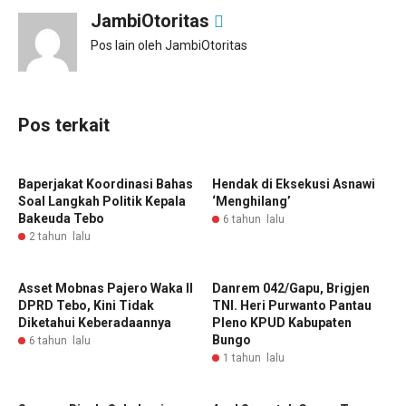
JambiOtoritas
Pos lain oleh JambiOtoritas
Pos terkait
Baperjakat Koordinasi Bahas
Hendak di Eksekusi Asnawi
Soal Langkah Politik Kepala
‘Menghilang’
Bakeuda Tebo
6 tahun lalu
2 tahun lalu
Asset Mobnas Pajero Waka II
Danrem 042/Gapu, Brigjen
DPRD Tebo, Kini Tidak
TNI. Heri Purwanto Pantau
Diketahui Keberadaannya
Pleno KPUD Kabupaten
Bungo
6 tahun lalu
1 tahun lalu