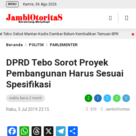
Kamis, 06 Agu 2026
MENU
ebo Sebut Mantan Kadis Damkar Belum Kembalikan Temuan BPK
1 har
Beranda
POLITIK
PARLEMENTER
DPRD Tebo Sorot Proyek
Pembangunan Harus Sesuai
Spesifikasi
waktu baca 2 menit
Rabu, 3 Jul 2019 23:15
573
JambiOtoritas
Facebook
WhatsApp
Threads
X
Telegram
Share