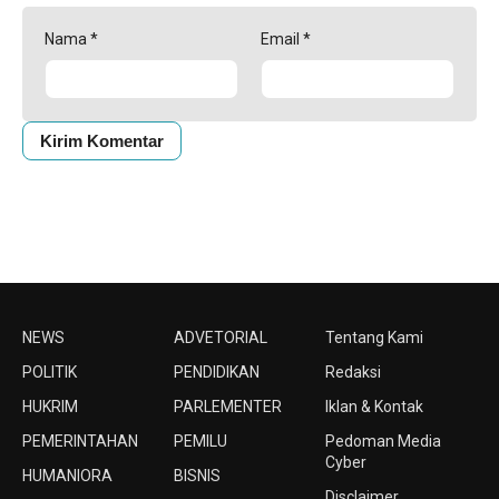
Nama
*
Email
*
NEWS
ADVETORIAL
Tentang Kami
POLITIK
PENDIDIKAN
Redaksi
HUKRIM
PARLEMENTER
Iklan & Kontak
PEMERINTAHAN
PEMILU
Pedoman Media
Cyber
HUMANIORA
BISNIS
Disclaimer