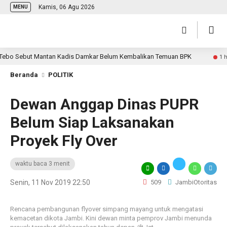
Kamis, 06 Agu 2026
MENU
 Sebut Mantan Kadis Damkar Belum Kembalikan Temuan BPK
1 hari la
Beranda
POLITIK
Dewan Anggap Dinas PUPR
Belum Siap Laksanakan
Proyek Fly Over
waktu baca 3 menit
Senin, 11 Nov 2019 22:50
509
JambiOtoritas
Rencana pembangunan flyover simpang mayang untuk mengatasi
kemacetan dikota Jambi. Kini dewan minta pemprov Jambi menunda