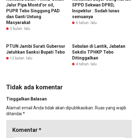
Jalur Pipa Montd’or oil,
SPPD Sekwan DPRD,
PUPR Tebo Singgung PAD
Inspektur : Sudah lunas
dan Ganti Untung
semuanya
Masyarakat
6 tahun lalu
3 bulan lalu
PTUN Jambi Surati Gubernur
Sebulan di Lantik, Jabatan
Jatuhkan Sanksi Bupati Tebo
Sekdis TPHKP Tebo
Ditinggalkan
12 bulan lalu
4 tahun lalu
Tidak ada komentar
Tinggalkan Balasan
Alamat email Anda tidak akan dipublikasikan.
Ruas yang wajib
ditandai
*
Komentar
*