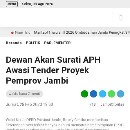
Sabtu, 08 Agu 2026
MENU
Mantap! Triwulan II 2026 Ombudsman Jambi Peringkat 3 Nasi
9 jam lalu
Beranda
POLITIK
PARLEMENTER
Dewan Akan Surati APH
Awasi Tender Proyek
Pemprov Jambi
waktu baca 2 menit
Jumat, 28 Feb 2020 19:53
718
JambiOtoritas
Wakil Ketua DPRD Provinsi Jambi, Rocky Candra memberikan
keterangan pers terkait banyak oknum mencatut nama pimpinan DPRD