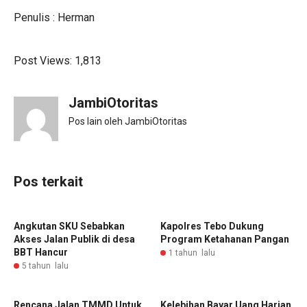
Penulis : Herman
Post Views:
1,813
JambiOtoritas
Pos lain oleh JambiOtoritas
Pos terkait
Angkutan SKU Sebabkan
Kapolres Tebo Dukung
Akses Jalan Publik di desa
Program Ketahanan Pangan
BBT Hancur
1 tahun lalu
5 tahun lalu
Rencana Jalan TMMD Untuk
Kelebihan Bayar Uang Harian