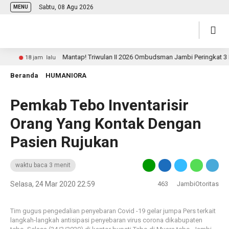
Sabtu, 08 Agu 2026
MENU
Mantap! Triwulan II 2026 Ombudsman Jambi Peringkat 3 Nasio
18 jam lalu
Beranda
HUMANIORA
Pemkab Tebo Inventarisir
Orang Yang Kontak Dengan
Pasien Rujukan
waktu baca 3 menit
Selasa, 24 Mar 2020 22:59
463
JambiOtoritas
Tim gugus pengedalian penyebaran Covid -19 gelar jumpa Pers terkait
langkah-langkah antisipasi penyebaran virus corona dikabupaten