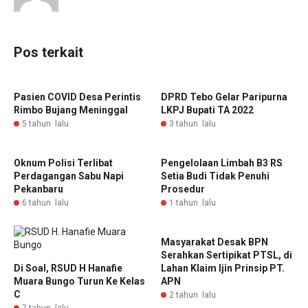
Pos terkait
Pasien COVID Desa Perintis
DPRD Tebo Gelar Paripurna
Rimbo Bujang Meninggal
LKPJ Bupati TA 2022
5 tahun lalu
3 tahun lalu
Oknum Polisi Terlibat
Pengelolaan Limbah B3 RS
Perdagangan Sabu Napi
Setia Budi Tidak Penuhi
Pekanbaru
Prosedur
6 tahun lalu
1 tahun lalu
Masyarakat Desak BPN
Serahkan Sertipikat PTSL, di
Di Soal, RSUD H Hanafie
Lahan Klaim Ijin Prinsip PT.
Muara Bungo Turun Ke Kelas
APN
C
2 tahun lalu