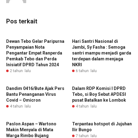
Pos terkait
Dewan Tebo Gelar Paripurna
Hari Santri Nasional di
Penyampaian Nota
Jambi, Sy Fasha : Semoga
Pengantar Empat Ranperda
santri mampu menjadi garda
Pemkab Tebo dan Perda
terdepan dalam menjaga
Inisiatif DPRD Tahun 2024
NKRI
2 tahun lalu
6 tahun lalu
Dandim 0416/Bute Ajak Pers
Dalam RDP Komisi I DPRD
Bantu Penanganan Virus
Tebo, si Boy Sebut APDESI
Covid – Omicron
pusat Batalkan ke Lombok
4 tahun lalu
4 tahun lalu
Paslon Aspan – Wartono
Terpantau hotspot di Jujuhan
Makin Menyala di Mata
Ilir Bungo
Warga Rimbo Bujang
7 tahun lalu