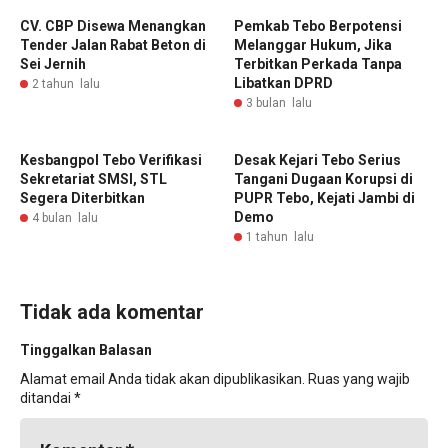
CV. CBP Disewa Menangkan
Pemkab Tebo Berpotensi
Tender Jalan Rabat Beton di
Melanggar Hukum, Jika
Sei Jernih
Terbitkan Perkada Tanpa
Libatkan DPRD
2 tahun lalu
3 bulan lalu
Kesbangpol Tebo Verifikasi
Desak Kejari Tebo Serius
Sekretariat SMSI, STL
Tangani Dugaan Korupsi di
Segera Diterbitkan
PUPR Tebo, Kejati Jambi di
Demo
4 bulan lalu
1 tahun lalu
Tidak ada komentar
Tinggalkan Balasan
Alamat email Anda tidak akan dipublikasikan.
Ruas yang wajib
ditandai
*