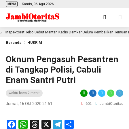
Kamis, 06 Agu 2026
MENU
spektorat Tebo Sebut Mantan Kadis Damkar Belum Kembalikan Temuan BPK
Beranda
HUKRIM
Oknum Pengasuh Pesantren
di Tangkap Polisi, Cabuli
Enam Santri Putri
waktu baca 2 menit
Jumat, 16 Okt 2020 21:51
602
JambiOtoritas
Facebook
WhatsApp
Threads
X
Telegram
Share