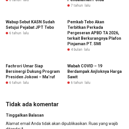
6 tahun lalu
7 tahun lalu
Wabup Sebut KASN Sudah
Pemkab Tebo Akan
Setujui Pejabat JPT Tebo
Terbitkan Perkada
Pergeseran APBD TA 2026,
6 tahun lalu
terkait Berkurangnya Plafon
Pinjaman PT. SMI
4 bulan lalu
Fachrori Umar Siap
Wabah COVID – 19
Bersinergi Dukung Program
Berdampak Anjloknya Harga
Presiden Jokowi – Ma’ruf
Sawit
6 tahun lalu
6 tahun lalu
Tidak ada komentar
Tinggalkan Balasan
Alamat email Anda tidak akan dipublikasikan.
Ruas yang wajib