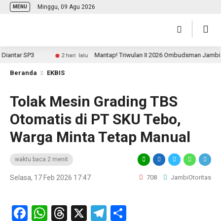
Minggu, 09 Agu 2026
MENU
tar SP3
Mantap! Triwulan II 2026 Ombudsman Jambi Perin
2 hari lalu
Beranda
EKBIS
Tolak Mesin Grading TBS
Otomatis di PT SKU Tebo,
Warga Minta Tetap Manual
waktu baca 2 menit
Selasa, 17 Feb 2026 17:47
708
JambiOtoritas
Facebook
WhatsApp
Threads
X
Telegram
Share