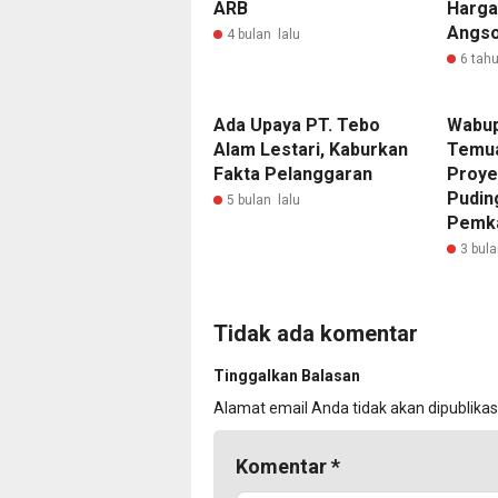
ARB
Harga
Angso
4 bulan lalu
6 tahu
Ada Upaya PT. Tebo
Wabup
Alam Lestari, Kaburkan
Temua
Fakta Pelanggaran
Proye
Pudin
5 bulan lalu
Pemk
3 bula
Tidak ada komentar
Tinggalkan Balasan
Alamat email Anda tidak akan dipublikas
Komentar
*