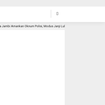
mankan Oknum Polisi, Modus Janji Lulus Seleksi Polri
B
18 jam lalu