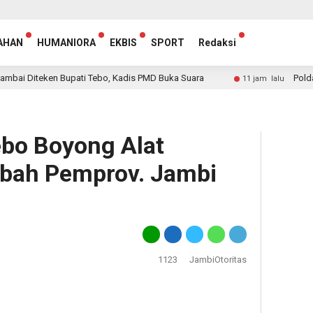
AHAN
HUMANIORA
EKBIS
SPORT
Redaksi
eken Bupati Tebo, Kadis PMD Buka Suara
Polda Jambi A
11 jam lalu
ebo Boyong Alat
ibah Pemprov. Jambi
1123
JambiOtoritas