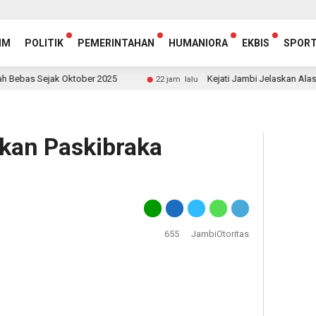
IM
POLITIK
PEMERINTAHAN
HUMANIORA
EKBIS
SPOR
Sejak Oktober 2025
Kejati Jambi Jelaskan Alasan SP3 K
22 jam lalu
kan Paskibraka
655
JambiOtoritas