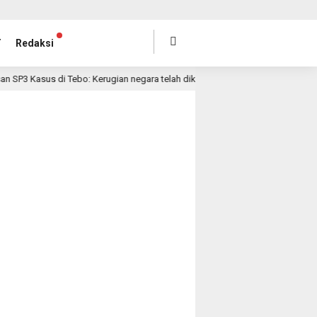
T
Redaksi
asus di Tebo: Kerugian negara telah dikembalikan
Inspek
1 hari lalu