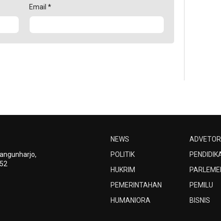
Email
*
NEWS
ADVETOR
Bangunharjo,
POLITIK
PENDIDIK
252
HUKRIM
PARLEME
PEMERINTAHAN
PEMILU
HUMANIORA
BISNIS