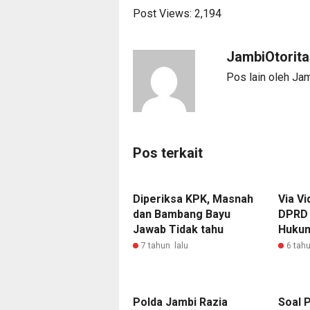
Post Views:
2,194
JambiOtorita
Pos lain oleh Ja
Pos terkait
Diperiksa KPK, Masnah
Via V
dan Bambang Bayu
DPRD 
Jawab Tidak tahu
Hukum
7 tahun lalu
6 tahu
Polda Jambi Razia
Soal 