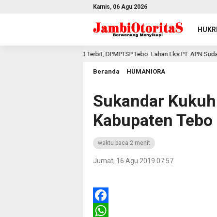
Kamis, 06 Agu 2026
HUKR
PKKPR PT. MUD Terbit, DPMPTSP Tebo: Lahan Eks PT. APN Sudah Bebas 
lalu
Beranda
HUMANIORA
Sukandar Kukuh
Kabupaten Tebo
waktu baca 2 menit
Jumat, 16 Agu 2019 07:57
Facebook