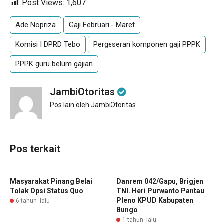
Post Views:
1,607
Ade Nopriza
Gaji Februari - Maret
Komisi I DPRD Tebo
Pergeseran komponen gaji PPPK
PPPK guru belum gajian
JambiOtoritas
Pos lain oleh JambiOtoritas
Pos terkait
Masyarakat Pinang Belai
Danrem 042/Gapu, Brigjen
Tolak Opsi Status Quo
TNI. Heri Purwanto Pantau
Pleno KPUD Kabupaten
6 tahun lalu
Bungo
1 tahun lalu