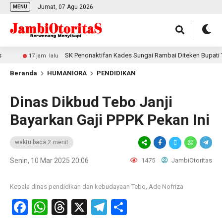
Jumat, 07 Agu 2026
MENU
SK Penonaktifan Kades Sungai Rambai Diteken Bupati Tebo
17 jam lalu
Beranda
HUMANIORA
PENDIDIKAN
Dinas Dikbud Tebo Janji
Bayarkan Gaji PPPK Pekan Ini
waktu baca 2 menit
Senin, 10 Mar 2025 20:06
1475
JambiOtoritas
Kepala dinas pendidikan dan kebudayaan Tebo, Ade Nofriza
Facebook
WhatsApp
Threads
X
Telegram
Share