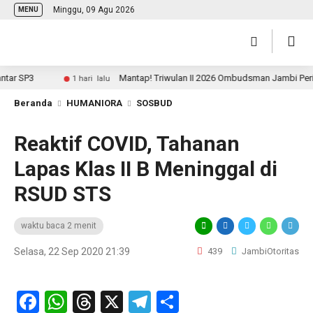
Minggu, 09 Agu 2026
MENU
r SP3
Mantap! Triwulan II 2026 Ombudsman Jambi Peringka
1 hari lalu
Beranda
HUMANIORA
SOSBUD
Reaktif COVID, Tahanan
Lapas Klas II B Meninggal di
RSUD STS
waktu baca 2 menit
Selasa, 22 Sep 2020 21:39
439
JambiOtoritas
Facebook
WhatsApp
Threads
X
Telegram
Share