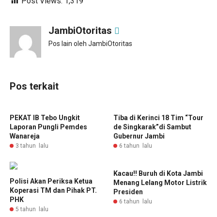
Post Views:
1,319
JambiOtoritas
Pos lain oleh JambiOtoritas
Pos terkait
PEKAT IB Tebo Ungkit
Tiba di Kerinci 18 Tim “Tour
Laporan Pungli Pemdes
de Singkarak”di Sambut
Wanareja
Gubernur Jambi
3 tahun lalu
6 tahun lalu
Kacau!! Buruh di Kota Jambi
Polisi Akan Periksa Ketua
Menang Lelang Motor Listrik
Koperasi TM dan Pihak PT.
Presiden
PHK
6 tahun lalu
5 tahun lalu