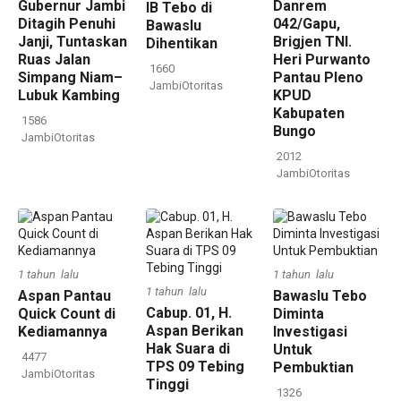
Gubernur Jambi
Danrem
IB Tebo di
Ditagih Penuhi
042/Gapu,
Bawaslu
Janji, Tuntaskan
Brigjen TNI.
Dihentikan
Ruas Jalan
Heri Purwanto
1660
Simpang Niam–
Pantau Pleno
JambiOtoritas
Lubuk Kambing
KPUD
Kabupaten
1586
Bungo
JambiOtoritas
2012
JambiOtoritas
1 tahun lalu
1 tahun lalu
1 tahun lalu
Aspan Pantau
Bawaslu Tebo
Cabup. 01, H.
Quick Count di
Diminta
Aspan Berikan
Kediamannya
Investigasi
Hak Suara di
Untuk
4477
TPS 09 Tebing
Pembuktian
JambiOtoritas
Tinggi
1326