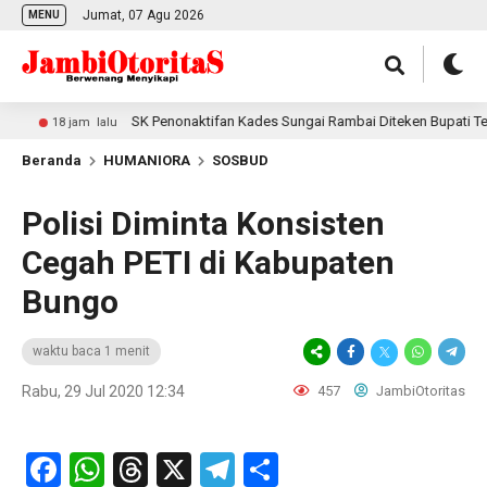
Jumat, 07 Agu 2026
MENU
SK Penonaktifan Kades Sungai Rambai Diteken Bupati Tebo, K
18 jam lalu
Beranda
HUMANIORA
SOSBUD
Polisi Diminta Konsisten
Cegah PETI di Kabupaten
Bungo
waktu baca 1 menit
Rabu, 29 Jul 2020 12:34
457
JambiOtoritas
Facebook
WhatsApp
Threads
X
Telegram
Share