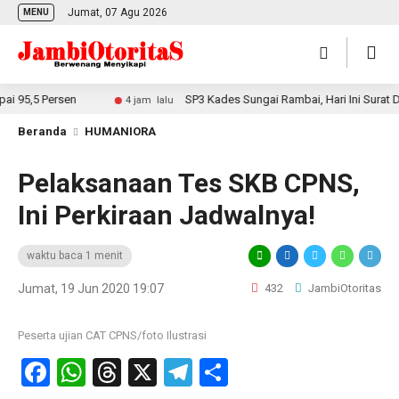
Jumat, 07 Agu 2026
MENU
5,5 Persen
SP3 Kades Sungai Rambai, Hari Ini Surat Diant
4 jam lalu
Beranda
HUMANIORA
Pelaksanaan Tes SKB CPNS,
Ini Perkiraan Jadwalnya!
waktu baca 1 menit
Jumat, 19 Jun 2020 19:07
432
JambiOtoritas
Peserta ujian CAT CPNS/foto Ilustrasi
Facebook
WhatsApp
Threads
X
Telegram
Share