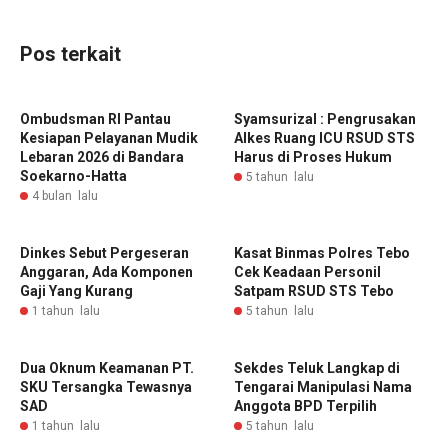
Pos terkait
Ombudsman RI Pantau
Syamsurizal : Pengrusakan
Kesiapan Pelayanan Mudik
Alkes Ruang ICU RSUD STS
Lebaran 2026 di Bandara
Harus di Proses Hukum
Soekarno-Hatta
5 tahun lalu
4 bulan lalu
Dinkes Sebut Pergeseran
Kasat Binmas Polres Tebo
Anggaran, Ada Komponen
Cek Keadaan Personil
Gaji Yang Kurang
Satpam RSUD STS Tebo
1 tahun lalu
5 tahun lalu
Dua Oknum Keamanan PT.
Sekdes Teluk Langkap di
SKU Tersangka Tewasnya
Tengarai Manipulasi Nama
SAD
Anggota BPD Terpilih
1 tahun lalu
5 tahun lalu