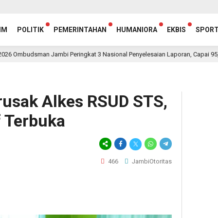
IM
POLITIK
PEMERINTAHAN
HUMANIORA
EKBIS
SPOR
man Jambi Peringkat 3 Nasional Penyelesaian Laporan, Capai 95,5 Persen
rusak Alkes RSUD STS,
 Terbuka
466
JambiOtoritas
egram
hare