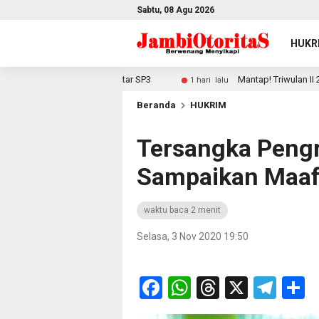
Sabtu, 08 Agu 2026
HUKR
 Yang Baru Diantar SP3
Mantap! Triwulan II 2026 Ombuds
1 hari lalu
Beranda
HUKRIM
Tersangka Peng
Sampaikan Maaf
waktu baca 2 menit
Selasa, 3 Nov 2020 19:50
Facebook
WhatsApp
Threads
X
Tel
S