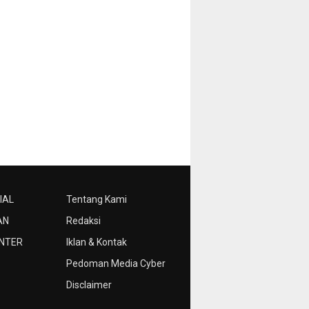
IAL
Tentang Kami
AN
Redaksi
NTER
Iklan & Kontak
Pedoman Media Cyber
Disclaimer