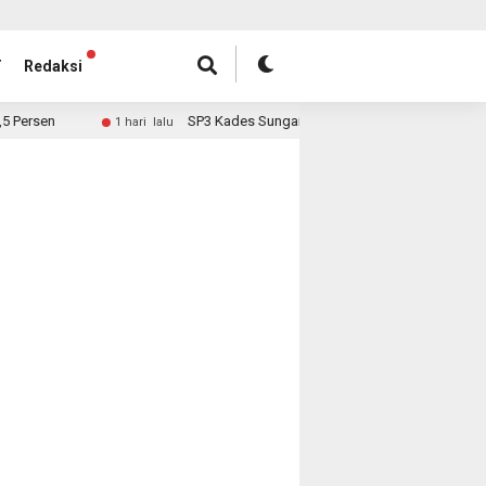
T
Redaksi
SP3 Kades Sungai Rambai, Hari Ini Surat Diantar ke Desa
1 hari lalu