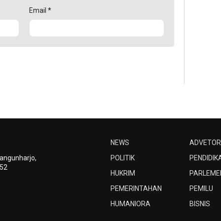
Email
*
NEWS
ADVETOR
Bangunharjo,
POLITIK
PENDIDIK
252
HUKRIM
PARLEME
PEMERINTAHAN
PEMILU
HUMANIORA
BISNIS