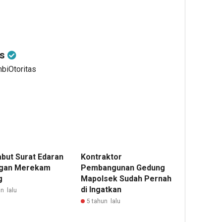
as
mbiOtoritas
but Surat Edaran
Kontraktor
gan Merekam
Pembangunan Gedung
g
Mapolsek Sudah Pernah
di Ingatkan
n lalu
5 tahun lalu