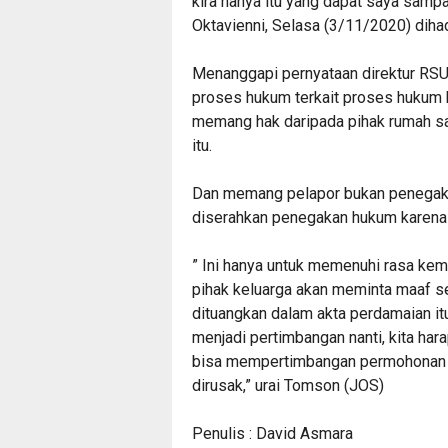
kira hanya itu yang dapat saya sampa
Oktavienni, Selasa (3/11/2020) diha
Menanggapi pernyataan direktur RSU
proses hukum terkait proses hukum 
memang hak daripada pihak rumah s
itu.
Dan memang pelapor bukan penegak
diserahkan penegakan hukum karena
” Ini hanya untuk memenuhi rasa kem
pihak keluarga akan meminta maaf s
dituangkan dalam akta perdamaian itu 
menjadi pertimbangan nanti, kita ha
bisa mempertimbangan permohonan d
dirusak,” urai Tomson (JOS)
Penulis : David Asmara