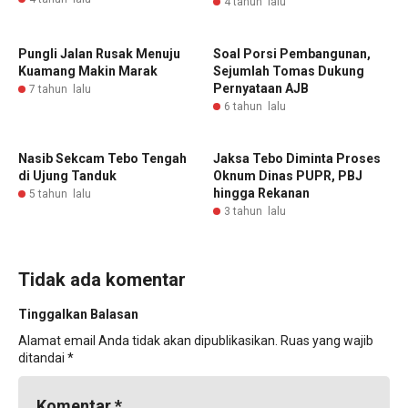
4 tahun lalu
Pungli Jalan Rusak Menuju
Soal Porsi Pembangunan,
Kuamang Makin Marak
Sejumlah Tomas Dukung
Pernyataan AJB
7 tahun lalu
6 tahun lalu
Nasib Sekcam Tebo Tengah
Jaksa Tebo Diminta Proses
di Ujung Tanduk
Oknum Dinas PUPR, PBJ
hingga Rekanan
5 tahun lalu
3 tahun lalu
Tidak ada komentar
Tinggalkan Balasan
Alamat email Anda tidak akan dipublikasikan.
Ruas yang wajib
ditandai
*
Komentar
*