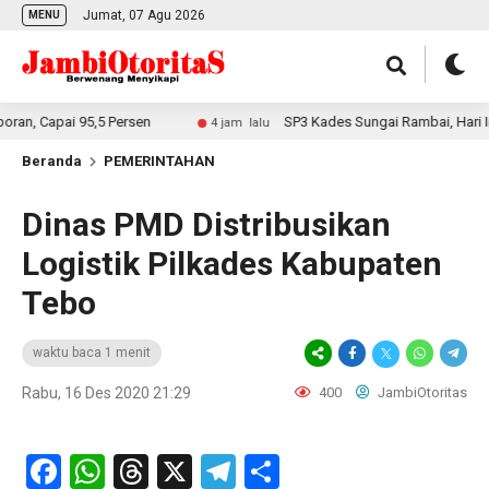
Jumat, 07 Agu 2026
MENU
n, Capai 95,5 Persen
SP3 Kades Sungai Rambai, Hari Ini 
4 jam lalu
Beranda
PEMERINTAHAN
Dinas PMD Distribusikan
Logistik Pilkades Kabupaten
Tebo
waktu baca 1 menit
Rabu, 16 Des 2020 21:29
400
JambiOtoritas
Facebook
WhatsApp
Threads
X
Telegram
Share