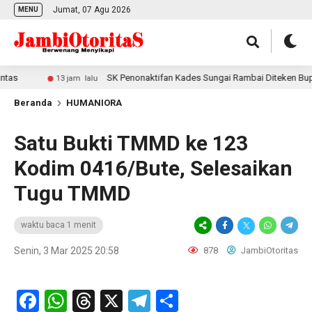
Jumat, 07 Agu 2026
MENU
SK Penonaktifan Kades Sungai Rambai Diteken Bupati Te
13 jam lalu
Beranda
HUMANIORA
Satu Bukti TMMD ke 123
Kodim 0416/Bute, Selesaikan
Tugu TMMD
waktu baca 1 menit
Senin, 3 Mar 2025 20:58
878
JambiOtoritas
Facebook
WhatsApp
Threads
X
Telegram
Share