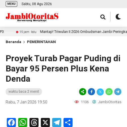
Sabtu, 08 Agu 2026
MENU
Mantap! Triwulan II 2026 Ombudsman Jambi Peringkat 3 N
15 jam lalu
Beranda
PEMERINTAHAN
Proyek Turab Pagar Puding di
Bayar 95 Persen Plus Kena
Denda
waktu baca 2 menit
Rabu, 7 Jan 2026 19:50
1106
JambiOtoritas
Facebook
WhatsApp
Threads
X
Telegram
Share