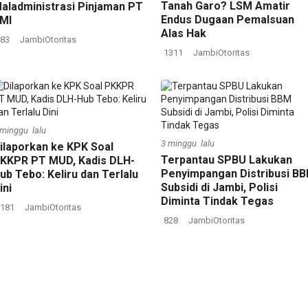
Tanah Garo? LSM Amatir
aladministrasi Pinjaman PT
Endus Dugaan Pemalsuan
MI
Alas Hak
83
JambiOtoritas
1311
JambiOtoritas
 minggu lalu
3 minggu lalu
ilaporkan ke KPK Soal
Terpantau SPBU Lakukan
KKPR PT MUD, Kadis DLH-
Penyimpangan Distribusi B
ub Tebo: Keliru dan Terlalu
Subsidi di Jambi, Polisi
ini
Diminta Tindak Tegas
181
JambiOtoritas
828
JambiOtoritas