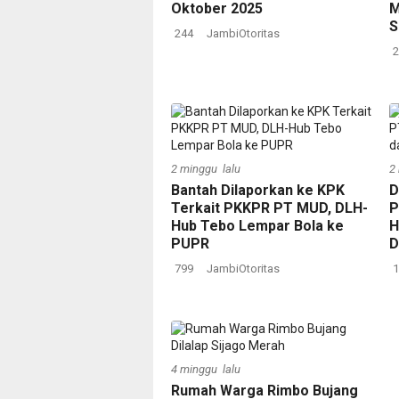
Oktober 2025
M
S
244
JambiOtoritas
2
2 minggu lalu
2
Bantah Dilaporkan ke KPK
D
Terkait PKKPR PT MUD, DLH-
P
Hub Tebo Lempar Bola ke
H
PUPR
D
799
JambiOtoritas
1
4 minggu lalu
Rumah Warga Rimbo Bujang