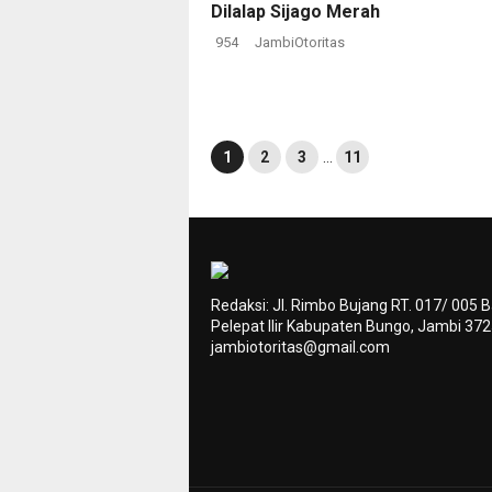
Dilalap Sijago Merah
954
JambiOtoritas
1
2
3
…
11
Redaksi: Jl. Rimbo Bujang RT. 017/ 005 
Pelepat Ilir Kabupaten Bungo, Jambi 37
jambiotoritas@gmail.com