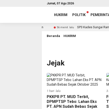
Jumat, 07 Agu 2026
HUKRIM
POLITIK
PEMERINT
aporan, Capai 95,5 Persen
SP3 Kades Sungai Rambai, H
56 menit lalu
Beranda
HUKRIM
Jejak
1 hari lalu
3 
PKKPR PT. MUD Terbit,
F
DPMPTSP Tebo: Lahan Eks
T
PT. APN Sudah Bebas Sejak
S