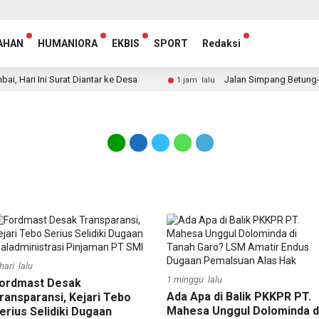
AHAN
HUMANIORA
EKBIS
SPORT
Redaksi
ari Ini Surat Diantar ke Desa
Jalan Simpang Betung-Pint
1 jam lalu
hari lalu
1 minggu lalu
ordmast Desak
Ada Apa di Balik PKKPR PT.
ransparansi, Kejari Tebo
Mahesa Unggul Dolominda d
erius Selidiki Dugaan