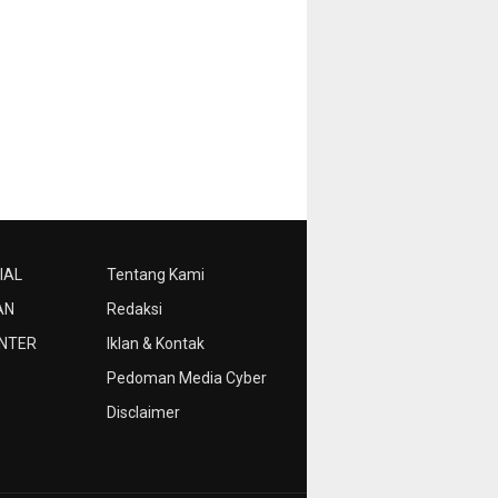
IAL
Tentang Kami
AN
Redaksi
NTER
Iklan & Kontak
Pedoman Media Cyber
Disclaimer