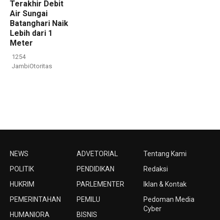
Terakhir Debit
Air Sungai
Batanghari Naik
Lebih dari 1
Meter
1254
JambiOtoritas
NEWS
ADVETORIAL
Tentang Kami
POLITIK
PENDIDIKAN
Redaksi
HUKRIM
PARLEMENTER
Iklan & Kontak
PEMERINTAHAN
PEMILU
Pedoman Media
Cyber
HUMANIORA
BISNIS