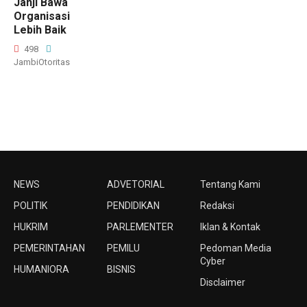
Janji Bawa
Organisasi
Lebih Baik
498
JambiOtoritas
NEWS
ADVETORIAL
Tentang Kami
POLITIK
PENDIDIKAN
Redaksi
HUKRIM
PARLEMENTER
Iklan & Kontak
PEMERINTAHAN
PEMILU
Pedoman Media
Cyber
HUMANIORA
BISNIS
Disclaimer