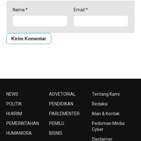
Nama
*
Email
*
NEWS
ADVETORIAL
Tentang Kami
POLITIK
PENDIDIKAN
Redaksi
HUKRIM
PARLEMENTER
Iklan & Kontak
PEMERINTAHAN
PEMILU
Pedoman Media
Cyber
HUMANIORA
BISNIS
Disclaimer