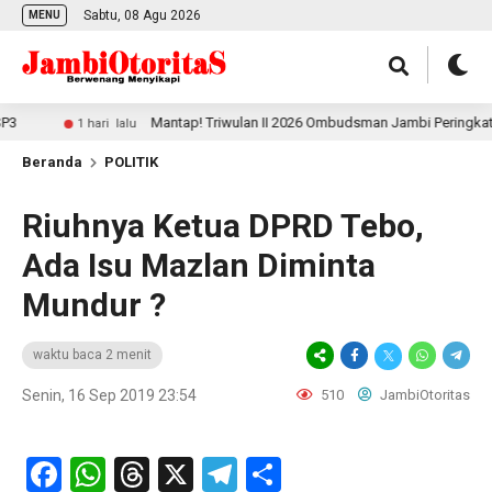
Sabtu, 08 Agu 2026
MENU
Mantap! Triwulan II 2026 Ombudsman Jambi Peringkat 3 Na
1 hari lalu
Beranda
POLITIK
Riuhnya Ketua DPRD Tebo,
Ada Isu Mazlan Diminta
Mundur ?
waktu baca 2 menit
Senin, 16 Sep 2019 23:54
510
JambiOtoritas
Facebook
WhatsApp
Threads
X
Telegram
Share