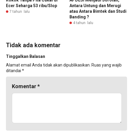
Rokok Tanpa Pita Cukai di
APDESI Menjadi Sorotan,
Ecer Seharga 53 ribu/Slop
Antara Untung dan Merugi
atau Antara Bimtek dan Studi
7 tahun lalu
Banding ?
4 tahun lalu
Tidak ada komentar
Tinggalkan Balasan
Alamat email Anda tidak akan dipublikasikan.
Ruas yang wajib
ditandai
*
Komentar
*