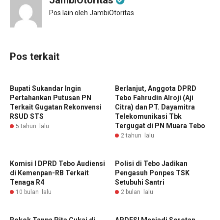
JambiOtoritas
Pos lain oleh JambiOtoritas
Pos terkait
Bupati Sukandar Ingin
Berlanjut, Anggota DPRD
Pertahankan Putusan PN
Tebo Fahrudin Alroji (Aji
Terkait Gugatan Rekonvensi
Citra) dan PT. Dayamitra
RSUD STS
Telekomunikasi Tbk
Tergugat di PN Muara Tebo
5 tahun lalu
2 tahun lalu
Komisi I DPRD Tebo Audiensi
Polisi di Tebo Jadikan
di Kemenpan-RB Terkait
Pengasuh Ponpes TSK
Tenaga R4
Setubuhi Santri
10 bulan lalu
2 bulan lalu