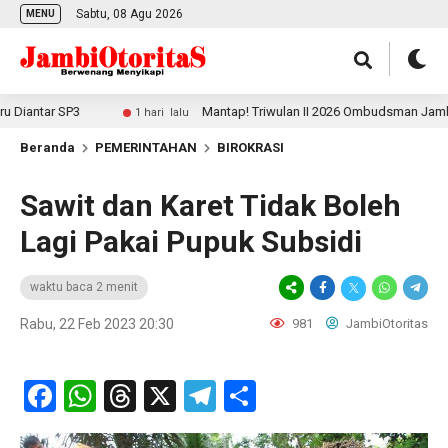
Sabtu, 08 Agu 2026
MENU
tar SP3
Mantap! Triwulan II 2026 Ombudsman Jambi Pering
1 hari lalu
Beranda
PEMERINTAHAN
BIROKRASI
Sawit dan Karet Tidak Boleh
Lagi Pakai Pupuk Subsidi
waktu baca 2 menit
Rabu, 22 Feb 2023 20:30
981
JambiOtoritas
Facebook
WhatsApp
Threads
X
Telegram
Share