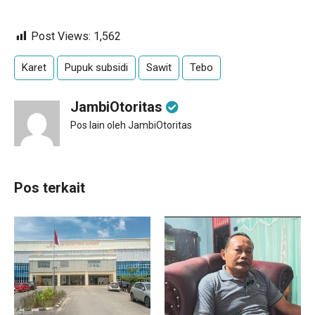
Post Views:
1,562
Karet
Pupuk subsidi
Sawit
Tebo
JambiOtoritas
Pos lain oleh JambiOtoritas
Pos terkait