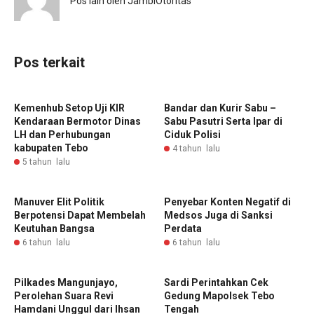
Pos lain oleh JambiOtoritas
Pos terkait
Kemenhub Setop Uji KIR
Bandar dan Kurir Sabu –
Kendaraan Bermotor Dinas
Sabu Pasutri Serta Ipar di
LH dan Perhubungan
Ciduk Polisi
kabupaten Tebo
4 tahun lalu
5 tahun lalu
Manuver Elit Politik
Penyebar Konten Negatif di
Berpotensi Dapat Membelah
Medsos Juga di Sanksi
Keutuhan Bangsa
Perdata
6 tahun lalu
6 tahun lalu
Pilkades Mangunjayo,
Sardi Perintahkan Cek
Perolehan Suara Revi
Gedung Mapolsek Tebo
Hamdani Unggul dari Ihsan
Tengah