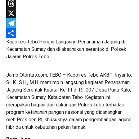
WhatsApp
Threads
X
Telegram
Kapolres Tebo Pimpin Langsung Penanaman Jagung di
Share
Kecamatan Sumay dan dilaksanakan serentak di Polsek
Jajaran Polres Tebo
JambiOtoritas.com, TEBO – Kapolres Tebo AKBP Triyanto,
S.I.K., S.H., M.H. memimpin langsung kegiatan Penanaman
Jagung Serentak Kuartal Ke-III di RT 007 Desa Punti Kalo,
Kecamatan Sumay, Kabupaten Tebo. Kegiatan ini
merupakan bagian dari dukungan Polres Tebo terhadap
program ketahanan pangan nasional yang dicanangkan
oleh Presiden RI, khususnya dalam pengembangan jagung
hibrida untuk kebutuhan pakan ternak.