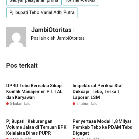
Gebyar pelayanan prima
KemenPANRB
Pj. bupati Tebo Varial Adhi Putra
JambiOtoritas
Pos lain oleh JambiOtoritas
Pos terkait
DPRD Tebo Bereaksi Sikapi
Inspektorat Periksa Staf
Konflik Manajemen PT. TAL
Dukcapil Tebo, Terkait
dan Karyawan
Laporan LSM
5 bulan lalu
6 tahun lalu
Pj Bupati : Kekurangan
Penyertaan Modal 1,8 Milyar
Volume Jalan di Temuan BPK
Pemkab Tebo ke PDAM Tebo
Kelalaian Dinas PUPR
Digugat