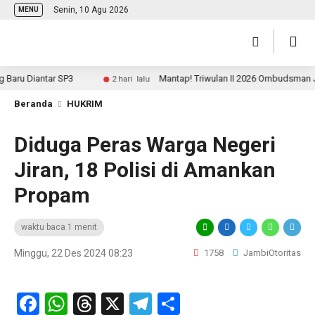
Senin, 10 Agu 2026
MENU
ru Diantar SP3
Mantap! Triwulan II 2026 Ombudsman Jamb
2 hari lalu
Beranda
HUKRIM
Diduga Peras Warga Negeri
Jiran, 18 Polisi di Amankan
Propam
waktu baca 1 menit
Minggu, 22 Des 2024 08:23
1758
JambiOtoritas
Facebook
WhatsApp
Threads
X
Telegram
Share