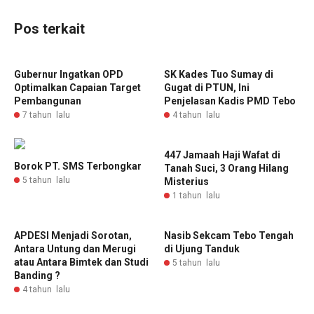
Pos terkait
Gubernur Ingatkan OPD
SK Kades Tuo Sumay di
Optimalkan Capaian Target
Gugat di PTUN, Ini
Pembangunan
Penjelasan Kadis PMD Tebo
7 tahun lalu
4 tahun lalu
447 Jamaah Haji Wafat di
Borok PT. SMS Terbongkar
Tanah Suci, 3 Orang Hilang
5 tahun lalu
Misterius
1 tahun lalu
APDESI Menjadi Sorotan,
Nasib Sekcam Tebo Tengah
Antara Untung dan Merugi
di Ujung Tanduk
atau Antara Bimtek dan Studi
5 tahun lalu
Banding ?
4 tahun lalu