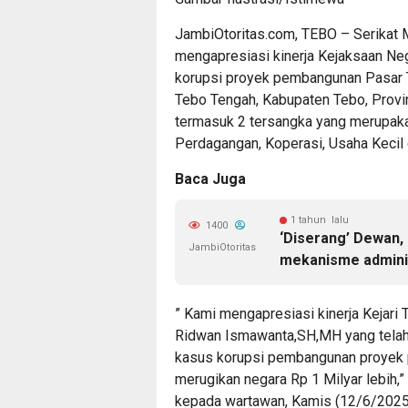
JambiOtoritas.com, TEBO – Serikat 
mengapresiasi kinerja Kejaksaan Ne
korupsi proyek pembangunan Pasar T
Tebo Tengah, Kabupaten Tebo, Provi
termasuk 2 tersangka yang merupaka
Perdagangan, Koperasi, Usaha Keci
Baca Juga
1 tahun lalu
1400
‘Diserang’ Dewan, 
JambiOtoritas
mekanisme adminis
” Kami mengapresiasi kinerja Kejari
Ridwan Ismawanta,SH,MH yang telah
kasus korupsi pembangunan proyek 
merugikan negara Rp 1 Milyar lebih,
kepada wartawan, Kamis (12/6/2025