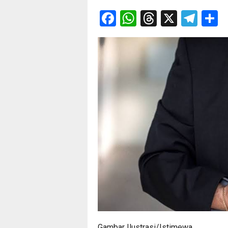
Facebook
WhatsApp
Threads
X
Tel
S
Gambar Ilustrasi/Istimewa