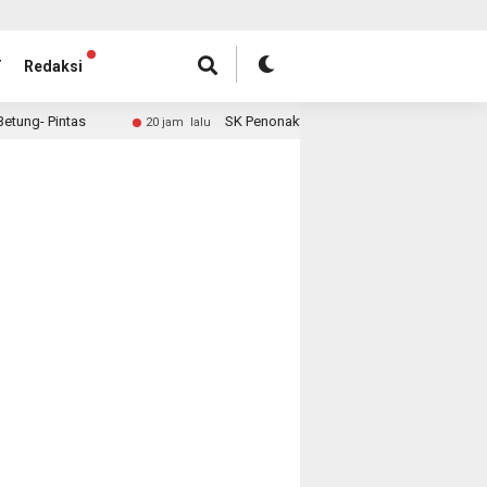
T
Redaksi
SK Penonaktifan Kades Sungai Rambai Diteken Bupati 
20 jam lalu