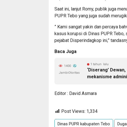
Saat ini, lanjut Romy, publik juga m
PUPR Tebo yang juga sudah merugika
” Kami sangat yakin dan percaya b
kasus korupsi di Dinas PUPR Tebo, 
pejabat Disperindagkop ini,” tandasn
Baca Juga
1 tahun lalu
1400
‘Diserang’ Dewan, 
JambiOtoritas
mekanisme adminis
Editor : David Asmara
Post Views:
1,334
Dinas PUPR kabupaten Tebo
Duga