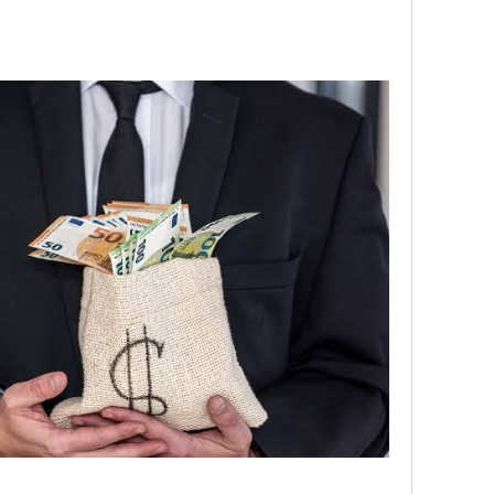
egram
hare