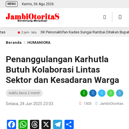
Kamis, 06 Agu 2026
MENU
SK Penonaktifan Kades Sungai Rambai Diteken Bupati Teb
2 jam lalu
Beranda
HUMANIORA
Penanggulangan Karhutla
Butuh Kolaborasi Lintas
Sektor dan Kesadaran Warga
waktu baca 2 menit
Selasa, 24 Jun 2025 23:03
1503
JambiOtoritas
Facebook
WhatsApp
Threads
X
Telegram
Share