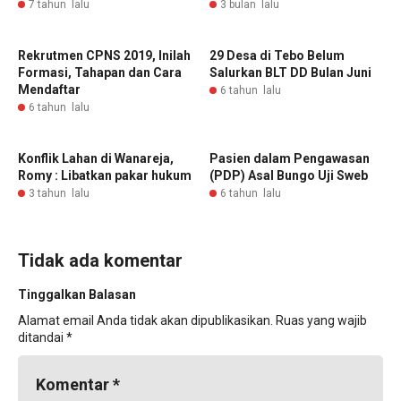
7 tahun lalu
3 bulan lalu
Rekrutmen CPNS 2019, Inilah
29 Desa di Tebo Belum
Formasi, Tahapan dan Cara
Salurkan BLT DD Bulan Juni
Mendaftar
6 tahun lalu
6 tahun lalu
Konflik Lahan di Wanareja,
Pasien dalam Pengawasan
Romy : Libatkan pakar hukum
(PDP) Asal Bungo Uji Sweb
3 tahun lalu
6 tahun lalu
Tidak ada komentar
Tinggalkan Balasan
Alamat email Anda tidak akan dipublikasikan.
Ruas yang wajib
ditandai
*
Komentar
*