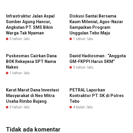
Infrastruktur Jalan Aspal
Diskusi Santai Bersama
Sumber Agung Hancur,
Kaum Milenial, Agus-Nazar
Angkutan PT. SMS Bikin
Sampaikan Program
Warga Tak Nyaman
Unggulan Tebo Maju
5 tahun lalu
1 tahun lalu
Puskesmas Cairkan Dana
David Hadiosman : “Anggota
BOK Rekayasa SPT Nama
GM-FKPPI Harus SKM”
Nakes
5 tahun lalu
1 tahun lalu
Karut Marut Dana Investasi
PETRAL Laporkan
Masyarakat di Neo Mitra
Kontraktor PT. SK di Polres
Usaha Rimbo Bujang
Tebo
5 tahun lalu
4 bulan lalu
Tidak ada komentar