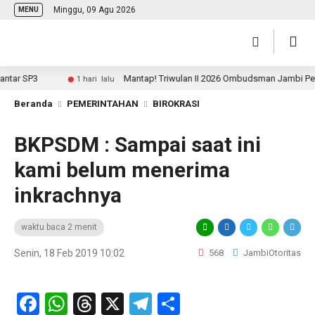
Minggu, 09 Agu 2026
MENU
r SP3
Mantap! Triwulan II 2026 Ombudsman Jambi Peringk
1 hari lalu
Beranda
PEMERINTAHAN
BIROKRASI
BKPSDM : Sampai saat ini
kami belum menerima
inkrachnya
waktu baca 2 menit
Senin, 18 Feb 2019 10:02
568
JambiOtoritas
Facebook
WhatsApp
Threads
X
Telegram
Share