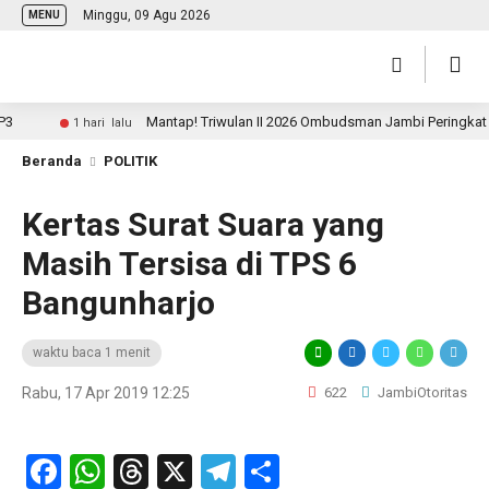
Minggu, 09 Agu 2026
MENU
Mantap! Triwulan II 2026 Ombudsman Jambi Peringkat 3 N
1 hari lalu
Beranda
POLITIK
Kertas Surat Suara yang
Masih Tersisa di TPS 6
Bangunharjo
waktu baca 1 menit
Rabu, 17 Apr 2019 12:25
622
JambiOtoritas
Facebook
WhatsApp
Threads
X
Telegram
Share