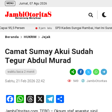
Jumat, 07 Agu 2026
MENU
95,5 Persen
SP3 Kades Sungai Rambai, Hari Ini Surat Dian
3 jam lalu
Beranda
HUKRIM
Jejak
Camat Sumay Akui Sudah
Tegur Abdul Murad
waktu baca 2 menit
Sabtu, 21 Feb 2026 22:42
949
JambiOtoritas
Facebook
WhatsApp
Threads
X
Telegram
Share
JambiOtoritas.com, TEBO – Oknum staf aparatur sipil