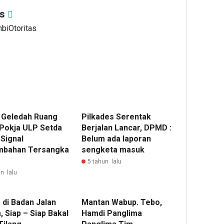
as
mbiOtoritas
i Geledah Ruang
Pilkades Serentak
 Pokja ULP Setda
Berjalan Lancar, DPMD :
 Signal
Belum ada laporan
bahan Tersangka
sengketa masuk
5 tahun lalu
n lalu
 di Badan Jalan
Mantan Wabup. Tebo,
 Siap – Siap Bakal
Hamdi Panglima