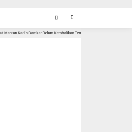
n Kadis Damkar Belum Kembalikan Temuan BPK
Fordmast D
1 hari lalu