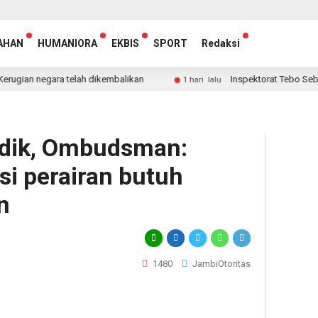
AHAN
HUMANIORA
EKBIS
SPORT
Redaksi
egara telah dikembalikan
Inspektorat Tebo Sebut Manta
1 hari lalu
dik, Ombudsman:
si perairan butuh
n
1480
JambiOtoritas
egram
hare