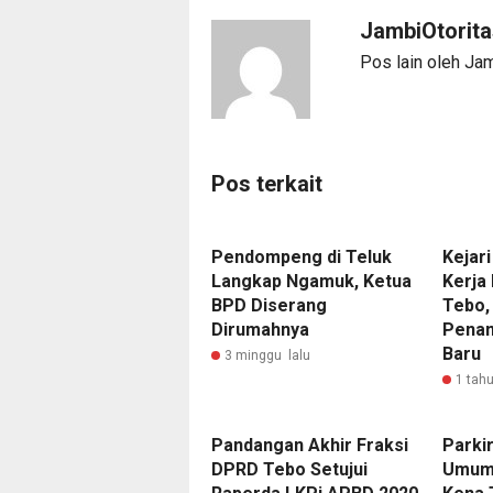
JambiOtorit
Pos lain oleh Ja
Pos terkait
Pendompeng di Teluk
Kejar
Langkap Ngamuk, Ketua
Kerja
BPD Diserang
Tebo,
Dirumahnya
Penam
Baru
3 minggu lalu
1 tahu
Pandangan Akhir Fraksi
Parkir
DPRD Tebo Setujui
Umum,