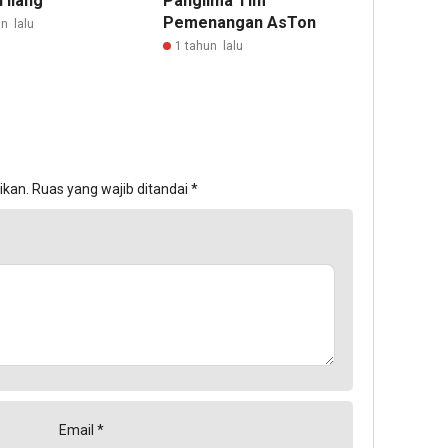
Tilang
Panglima Tim
Pemenangan AsTon
n lalu
1 tahun lalu
ikan.
Ruas yang wajib ditandai
*
Email
*