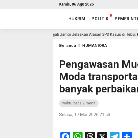
Kamis, 06 Agu 2026
HUKRIM
POLITIK
PEMERINT
Kejati Jambi Jelaskan Alasan SP3 Kasus di Tebo: Kerugian n
20 jam lalu
Beranda
HUMANIORA
Pengawasan Mu
Moda transporta
banyak perbaika
waktu baca 2 menit
Selasa, 17 Mar 2026 21:53
Facebook
WhatsApp
Threads
X
Tel
S