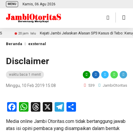
Kamis, 06 Agu 2026
MENU
Kejati Jambi Jelaskan Alasan SP3 Kasus di Tebo: Kerugia
20 jam lalu
Beranda
exsternal
Disclaimer
waktu baca 1 menit
Minggu, 10 Feb 2019 15:08
539
JambiOtoritas
Facebook
WhatsApp
Threads
X
Telegram
Share
Media online Jambi Otoritas.com tidak bertanggung jawab
atas isi opini pembaca yang disampaikan dalam bentuk