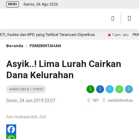
Kamis, 06 Agu 2026
MENU
 Kades dan BPD yang Terlibat Terancam Diperiksa
PKKPR P
7 jam lalu
Beranda
PEMERINTAHAN
Asyik..! Lima Lurah Cairkan
Dana Kelurahan
waktu baca 1 menit
Senin, 24 Jun 2019 23:07
787
JambiOtoritas
foto Ilustrasi/dok JOS