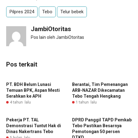
Pilpres 2024
Tebo
Telur bebek
JambiOtoritas
Pos lain oleh JambiOtoritas
Pos terkait
PT. BDH Belum Lunasi
Berantai, Tim Pemenangan
Temuan BPK, Aspan Mesti
ARB-NAZAR Dikecamatan
Serahkan ke APH
Tebo Tengah Hengkang
4 tahun lalu
1 tahun lalu
Pekerja PT. TAL
DPRD Panggil TAPD Pemkab
Demonstrasi Tuntut Hak di
Tebo Pastikan Besarnya
Dinas Nakertrans Tebo
Pemotongan 50 persen
DTKD
5 bulan lalu