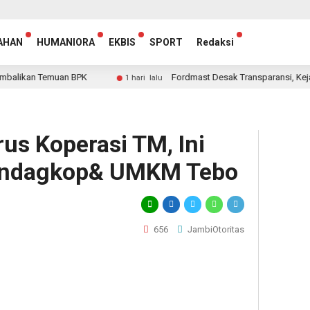
AHAN
HUMANIORA
EKBIS
SPORT
Redaksi
n Temuan BPK
Fordmast Desak Transparansi, Kejari Tebo S
1 hari lalu
us Koperasi TM, Ini
rindagkop& UMKM Tebo
656
JambiOtoritas