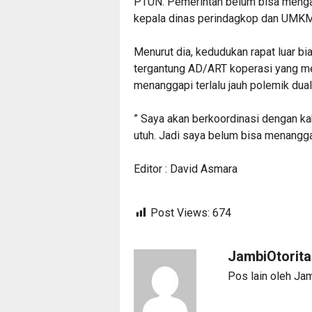
PTUN. Pemerintah belum bisa mengak
kepala dinas perindagkop dan UMKM
Menurut dia, kedudukan rapat luar bi
tergantung AD/ART koperasi yang me
menanggapi terlalu jauh polemik du
” Saya akan berkoordinasi dengan ka
utuh. Jadi saya belum bisa menangga
Editor : David Asmara
Post Views:
674
JambiOtorit
Pos lain oleh Ja