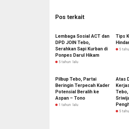
Pos terkait
Lembaga Sosial ACT dan
Tips 
DPD JOIN Tebo,
Hinda
Serahkan Sapi Kurban di
5 tahu
Ponpes Darul Hikam
5 tahun lalu
Pilbup Tebo, Partai
Atas 
Beringin Terpecah Kader
Kerja
Potensial Beralih ke
Tebo,
Aspan – Tono
Sriwij
Peng
1 tahun lalu
5 tahu