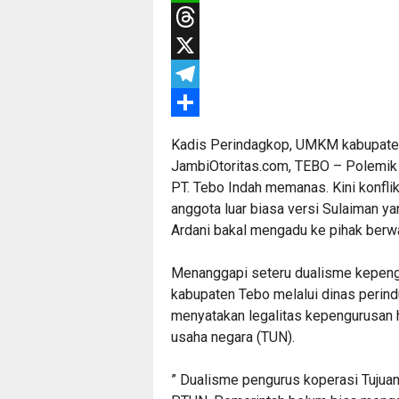
WhatsApp
Threads
X
Telegram
Share
Kadis Perindagkop, UMKM kabupate
JambiOtoritas.com, TEBO – Polemik d
PT. Tebo Indah memanas. Kini konfli
anggota luar biasa versi Sulaiman y
Ardani bakal mengadu ke pihak berwa
Menanggapi seteru dualisme kepengu
kabupaten Tebo melalui dinas perin
menyatakan legalitas kepengurusan h
usaha negara (TUN).
” Dualisme pengurus koperasi Tujuan