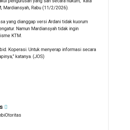
ui pengurusan yang sah secara hukum,” kata
, Mardiansyah, Rabu (11/2/2026).
asa yang dianggap versi Ardani tidak kuorum
ngatur. Namun Mardiansyah tidak ingin
alisme KTM.
bid. Koperasi. Untuk menyerap informasi secara
pinya,” katanya. (JOS)
as
mbiOtoritas