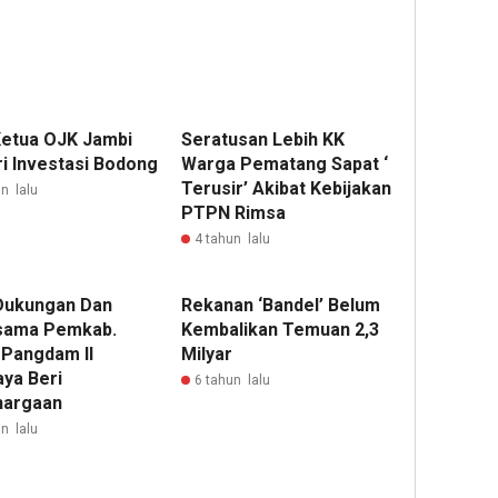
Ketua OJK Jambi
Seratusan Lebih KK
ri Investasi Bodong
Warga Pematang Sapat ‘
Terusir’ Akibat Kebijakan
n lalu
PTPN Rimsa
4 tahun lalu
Dukungan Dan
Rekanan ‘Bandel’ Belum
sama Pemkab.
Kembalikan Temuan 2,3
 Pangdam II
Milyar
aya Beri
6 tahun lalu
hargaan
n lalu