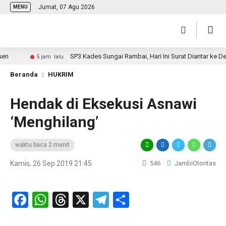
Jumat, 07 Agu 2026
MENU
SP3 Kades Sungai Rambai, Hari Ini Surat Diantar ke Desa
5 jam lalu
Beranda
HUKRIM
Hendak di Eksekusi Asnawi
‘Menghilang’
waktu baca 2 menit
Kamis, 26 Sep 2019 21:45
546
JambiOtoritas
Facebook
WhatsApp
Threads
X
Telegram
Share