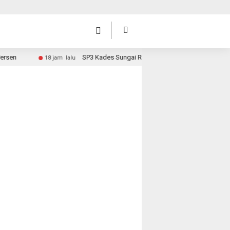
SP3 Kades Sungai Rambai, Hari Ini Surat Diantar ke Desa
18 jam lalu