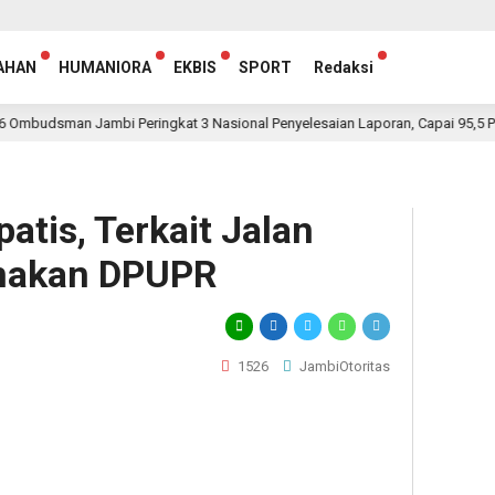
AHAN
HUMANIORA
EKBIS
SPORT
Redaksi
sman Jambi Peringkat 3 Nasional Penyelesaian Laporan, Capai 95,5 Persen
tis, Terkait Jalan
anakan DPUPR
1526
JambiOtoritas
egram
hare