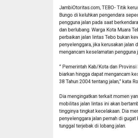
JambiOtoritas.com, TEBO- Titik kerusa
Bungo di keluhkan pengendara seped
pengguna jalan pada saat berkendara
dan berlubang. Warga Kota Muara Te
perbaikan jalan lintas Tebo bukan k
penyelenggara, jika kerusakan jalan d
mengancam keselamatan pengguna jal
” Pemerintah Kab/Kota dan Provinsi b
biarkan hingga dapat mengancam k
38 Tahun 2004 tentang jalan,” kata R
Dia mengingatkan terkait momen yang 
mobilitas jalan lintas ini akan bert
tingginya tingkat kecelakaan. Dia m
penyelenggara jalan pernah di gugat
tunggal terjebak di lobang jalan.