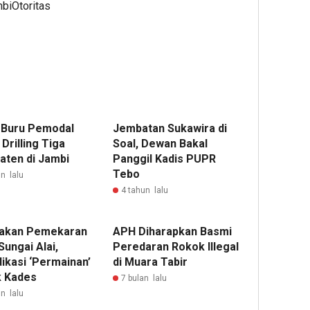
mbiOtoritas
 Buru Pemodal
Jembatan Sukawira di
l Drilling Tiga
Soal, Dewan Bakal
aten di Jambi
Panggil Kadis PUPR
Tebo
n lalu
4 tahun lalu
akan Pemekaran
APH Diharapkan Basmi
ungai Alai,
Peredaran Rokok Illegal
ikasi ‘Permainan’
di Muara Tabir
k Kades
7 bulan lalu
n lalu