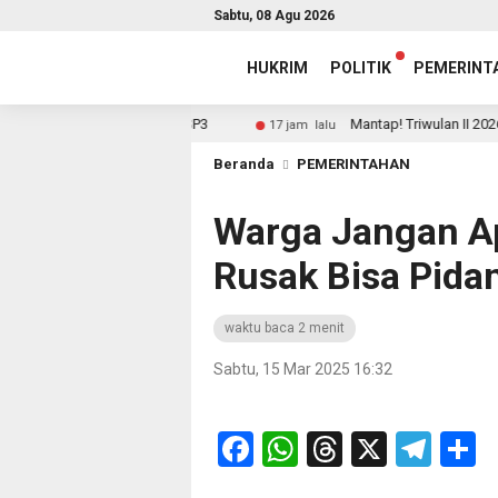
Sabtu, 08 Agu 2026
HUKRIM
POLITIK
PEMERINT
 Yang Baru Diantar SP3
Mantap! Triwulan II 2026 Ombud
17 jam lalu
Beranda
PEMERINTAHAN
Warga Jangan Apa
Rusak Bisa Pid
waktu baca 2 menit
Sabtu, 15 Mar 2025 16:32
Facebook
WhatsApp
Threads
X
Tel
S