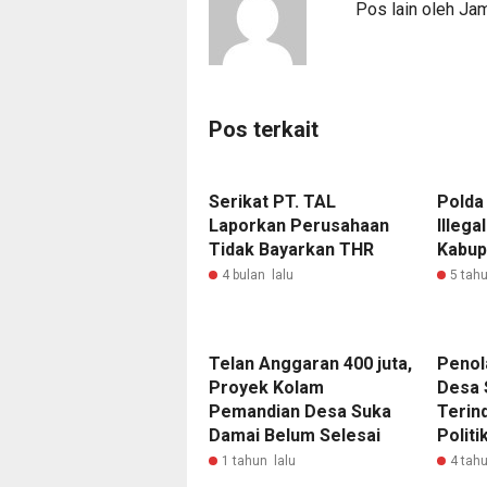
Pos lain oleh Ja
Pos terkait
Serikat PT. TAL
Polda
Laporkan Perusahaan
Illega
Tidak Bayarkan THR
Kabup
4 bulan lalu
5 tahu
Telan Anggaran 400 juta,
Penol
Proyek Kolam
Desa S
Pemandian Desa Suka
Terind
Damai Belum Selesai
Politi
1 tahun lalu
4 tahu