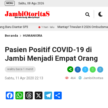
Sabtu, 08 Agu 2026
MENU
Baru Diantar SP3
Mantap! Triwulan II 2026 Ombudsman Jam
1 hari lalu
Beranda
HUMANIORA
Pasien Positif COVID-19 di
Jambi Menjadi Empat Orang
waktu baca 1 menit
Sabtu, 11 Apr 2020 22:13
464
JambiOtoritas
Facebook
WhatsApp
Threads
X
Telegram
Share