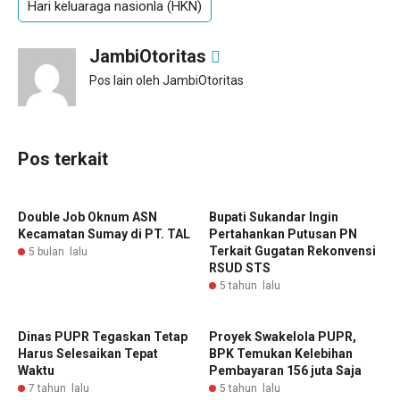
Hari keluaraga nasionla (HKN)
JambiOtoritas
Pos lain oleh JambiOtoritas
Pos terkait
Double Job Oknum ASN
Bupati Sukandar Ingin
Kecamatan Sumay di PT. TAL
Pertahankan Putusan PN
Terkait Gugatan Rekonvensi
5 bulan lalu
RSUD STS
5 tahun lalu
Dinas PUPR Tegaskan Tetap
Proyek Swakelola PUPR,
Harus Selesaikan Tepat
BPK Temukan Kelebihan
Waktu
Pembayaran 156 juta Saja
7 tahun lalu
5 tahun lalu