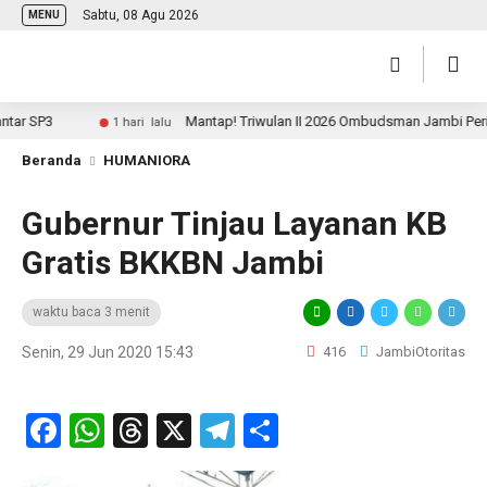
Sabtu, 08 Agu 2026
MENU
SP3
Mantap! Triwulan II 2026 Ombudsman Jambi Peringkat 
1 hari lalu
Beranda
HUMANIORA
Gubernur Tinjau Layanan KB
Gratis BKKBN Jambi
waktu baca 3 menit
Senin, 29 Jun 2020 15:43
416
JambiOtoritas
Facebook
WhatsApp
Threads
X
Telegram
Share