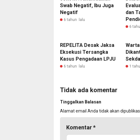
Swab Negatif, Ibu Juga
Evalua
Negatif
dan T
Pendi
6 tahun lalu
6 tahu
REPELITA Desak Jaksa
Wart
Eksekusi Tersangka
Dikant
Kasus Pengadaan LPJU
Sekda
6 tahun lalu
1 tahu
Tidak ada komentar
Tinggalkan Balasan
Alamat email Anda tidak akan dipublikas
Komentar
*