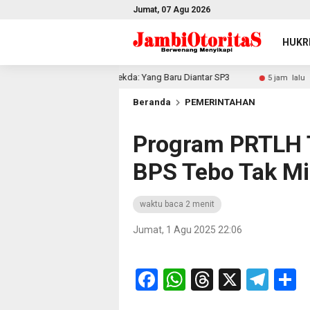
Jumat, 07 Agu 2026
HUKR
 Sudah Diteken, Sekda: Yang Baru Diantar SP3
Mantap! T
5 jam lalu
Beranda
PEMERINTAHAN
Program PRTLH T
BPS Tebo Tak Mil
waktu baca 2 menit
Jumat, 1 Agu 2025 22:06
Facebook
WhatsApp
Threads
X
Tel
S