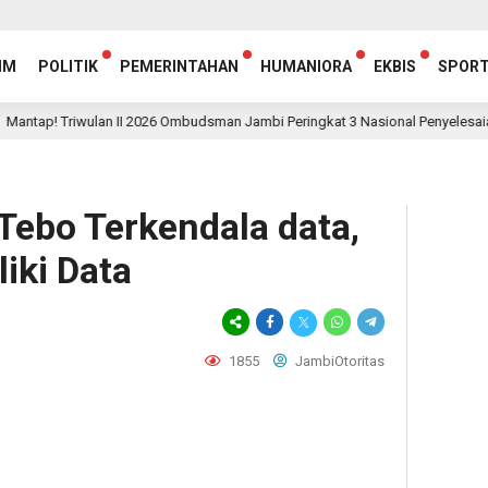
IM
POLITIK
PEMERINTAHAN
HUMANIORA
EKBIS
SPOR
riwulan II 2026 Ombudsman Jambi Peringkat 3 Nasional Penyelesaian Laporan
ebo Terkendala data,
iki Data
1855
JambiOtoritas
egram
hare