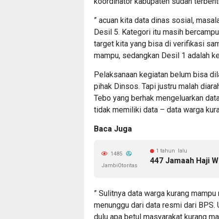
koordinator kabupaten sudah terbentu
” acuan kita data dinas sosial, ma
Desil 5. Kategori itu masih bercam
target kita yang bisa di verifikasi s
mampu, sedangkan Desil 1 adalah ke
Pelaksanaan kegiatan belum bisa dila
pihak Dinsos. Tapi justru malah diar
Tebo yang berhak mengeluarkan data
tidak memiliki data – data warga ku
Baca Juga
1 tahun lalu
1485
447 Jamaah Haji Wa
JambiOtoritas
” Sulitnya data warga kurang mamp
menunggu dari data resmi dari BPS. U
dulu apa betul masyarakat kurang mam