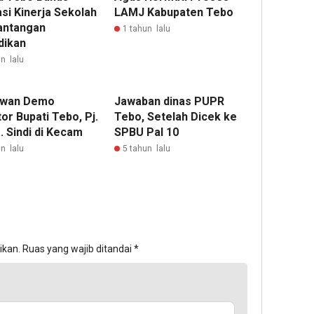
si Kinerja Sekolah
LAMJ Kabupaten Tebo
antangan
1 tahun lalu
dikan
n lalu
awan Demo
Jawaban dinas PUPR
or Bupati Tebo, Pj.
Tebo, Setelah Dicek ke
. Sindi di Kecam
SPBU Pal 10
n lalu
5 tahun lalu
ikan.
Ruas yang wajib ditandai
*