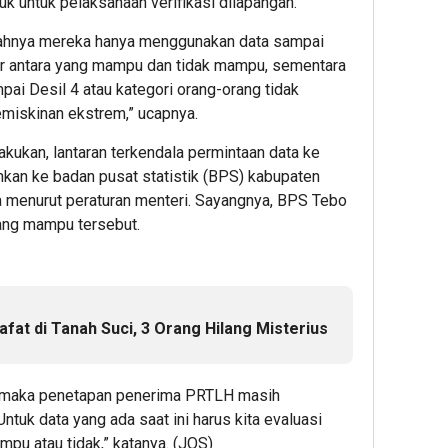
k untuk pelaksanaan verifikasi dilapangan.
salahnya mereka hanya menggunakan data sampai
pur antara yang mampu dan tidak mampu, sementara
ampai Desil 4 atau kategori orang-orang tidak
miskinan ekstrem,” ucapnya.
kukan, lantaran terkendala permintaan data ke
ahkan ke badan pusat statistik (BPS) kabupaten
 menurut peraturan menteri. Sayangnya, BPS Tebo
rang mampu tersebut.
fat di Tanah Suci, 3 Orang Hilang Misterius
u maka penetapan penerima PRTLH masih
ntuk data yang ada saat ini harus kita evaluasi
pu atau tidak,” katanya. (JOS)