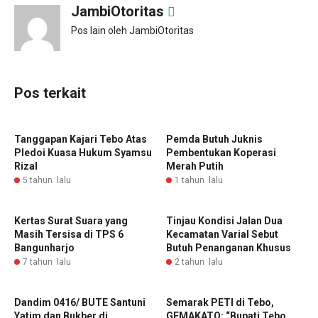
JambiOtoritas
Pos lain oleh JambiOtoritas
Pos terkait
Tanggapan Kajari Tebo Atas
Pemda Butuh Juknis
Pledoi Kuasa Hukum Syamsu
Pembentukan Koperasi
Rizal
Merah Putih
5 tahun lalu
1 tahun lalu
Kertas Surat Suara yang
Tinjau Kondisi Jalan Dua
Masih Tersisa di TPS 6
Kecamatan Varial Sebut
Bangunharjo
Butuh Penanganan Khusus
7 tahun lalu
2 tahun lalu
Dandim 0416/ BUTE Santuni
Semarak PETI di Tebo,
Yatim dan Bukber di
GEMAKATO: “Bupati Tebo