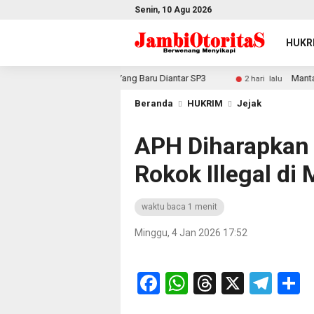
Senin, 10 Agu 2026
HUKR
ah Diteken, Sekda: Yang Baru Diantar SP3
Mantap! Triwu
2 hari lalu
Beranda
HUKRIM
Jejak
APH Diharapkan
Rokok Illegal di
waktu baca 1 menit
Minggu, 4 Jan 2026 17:52
Facebook
WhatsApp
Threads
X
Tel
S