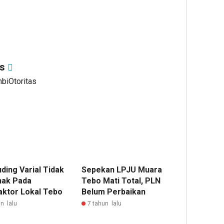
as
mbiOtoritas
ding Varial Tidak
Sepekan LPJU Muara
hak Pada
Tebo Mati Total, PLN
aktor Lokal Tebo
Belum Perbaikan
n lalu
7 tahun lalu