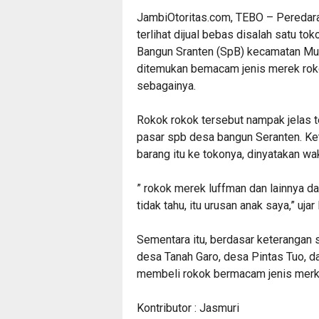
JambiOtoritas.com, TEBO – Peredaran
terlihat dijual bebas disalah satu t
Bangun Sranten (SpB) kecamatan Mua
ditemukan bemacam jenis merek rokok,
sebagainya.
Rokok rokok tersebut nampak jelas te
pasar spb desa bangun Seranten. Ket
barang itu ke tokonya, dinyatakan w
” rokok merek luffman dan lainnya da
tidak tahu, itu urusan anak saya,” uj
Sementara itu, berdasar keterangan s
desa Tanah Garo, desa Pintas Tuo, 
membeli rokok bermacam jenis merk 
Kontributor : Jasmuri