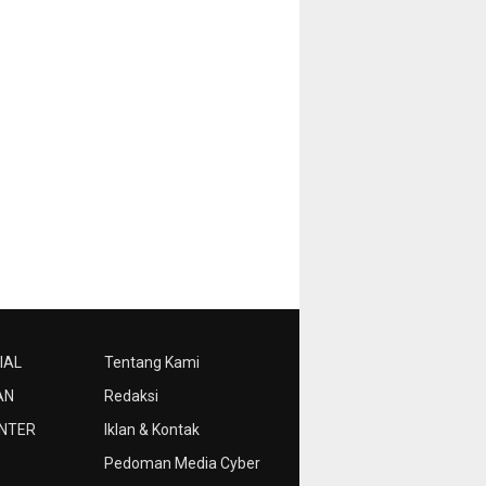
IAL
Tentang Kami
AN
Redaksi
NTER
Iklan & Kontak
Pedoman Media Cyber