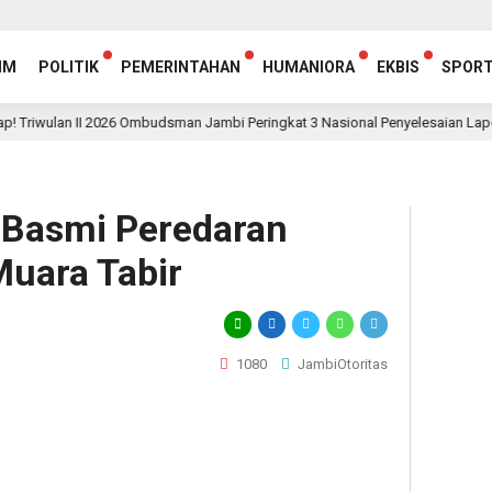
IM
POLITIK
PEMERINTAHAN
HUMANIORA
EKBIS
SPOR
lan II 2026 Ombudsman Jambi Peringkat 3 Nasional Penyelesaian Laporan, Ca
 Basmi Peredaran
 Muara Tabir
1080
JambiOtoritas
egram
hare