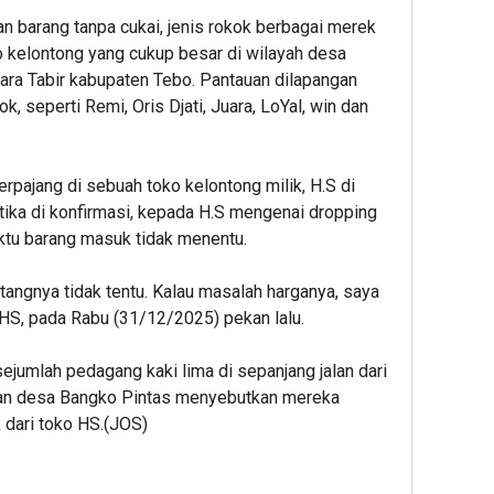
 barang tanpa cukai, jenis rokok berbagai merek
oko kelontong yang cukup besar di wilayah desa
ra Tabir kabupaten Tebo. Pantauan dilapangan
 seperti Remi, Oris Djati, Juara, LoYal, win dan
rpajang di sebuah toko kelontong milik, H.S di
ika di konfirmasi, kepada H.S mengenai dropping
aktu barang masuk tidak menentu.
tangnya tidak tentu. Kalau masalah harganya, saya
ar HS, pada Rabu (31/12/2025) pekan lalu.
ejumlah pedagang kaki lima di sepanjang jalan dari
dan desa Bangko Pintas menyebutkan mereka
dari toko HS.(JOS)