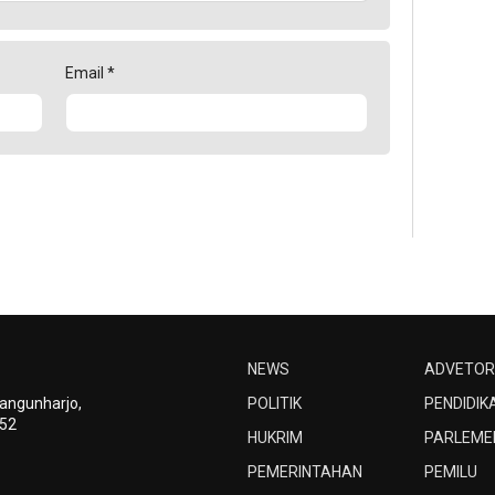
Email
*
NEWS
ADVETOR
Bangunharjo,
POLITIK
PENDIDIK
252
HUKRIM
PARLEME
PEMERINTAHAN
PEMILU