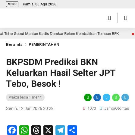
Kamis, 06 Agu 2026
MENU
Tebo Sebut Mantan Kadis Damkar Belum Kembalikan Temuan BPK
1 ha
Beranda
PEMERINTAHAN
BKPSDM Prediksi BKN
Keluarkan Hasil Selter JPT
Tebo, Besok !
waktu baca 1 menit
Senin, 12 Jan 2026 20:28
1070
JambiOtoritas
Facebook
WhatsApp
Threads
X
Telegram
Share