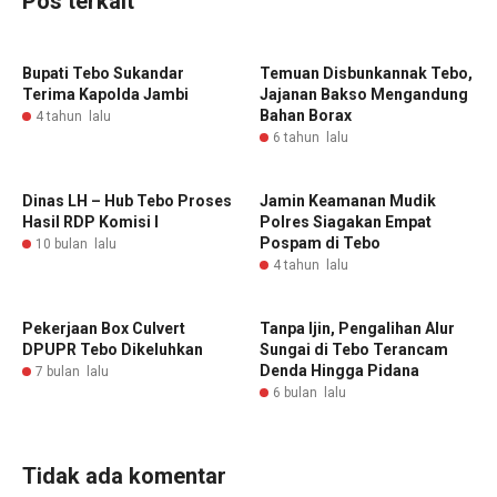
Pos terkait
Bupati Tebo Sukandar
Temuan Disbunkannak Tebo,
Terima Kapolda Jambi
Jajanan Bakso Mengandung
Bahan Borax
4 tahun lalu
6 tahun lalu
Dinas LH – Hub Tebo Proses
Jamin Keamanan Mudik
Hasil RDP Komisi I
Polres Siagakan Empat
Pospam di Tebo
10 bulan lalu
4 tahun lalu
Pekerjaan Box Culvert
Tanpa Ijin, Pengalihan Alur
DPUPR Tebo Dikeluhkan
Sungai di Tebo Terancam
Denda Hingga Pidana
7 bulan lalu
6 bulan lalu
Tidak ada komentar