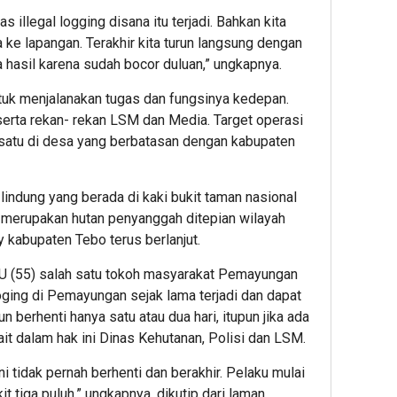
illegal logging disana itu terjadi. Bahkan kita
ke lapangan. Terakhir kita turun langsung dengan
 hasil karena sudah bocor duluan,” ungkapnya.
tuk menjalanakan tugas dan fungsinya kedepan.
erta rekan- rekan LSM dan Media. Target operasi
 satu di desa yang berbatasan dengan kabupaten
lindung yang berada di kaki bukit taman nasional
ng merupakan hutan penyanggah ditepian wilayah
kabupaten Tebo terus berlanjut.
 (55) salah satu tokoh masyarakat Pemayungan
ging di Pemayungan sejak lama terjadi dan dapat
un berhenti hanya satu atau dua hari, itupun jika ada
kait dalam hak ini Dinas Kehutanan, Polisi dan LSM.
ini tidak pernah berhenti dan berakhir. Pelaku mulai
t tiga puluh,” ungkapnya, dikutip dari laman