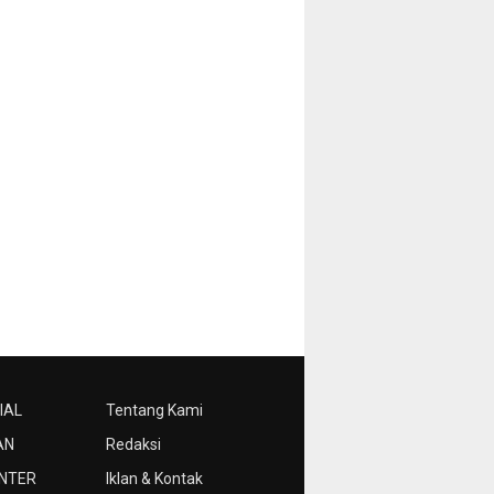
IAL
Tentang Kami
AN
Redaksi
NTER
Iklan & Kontak