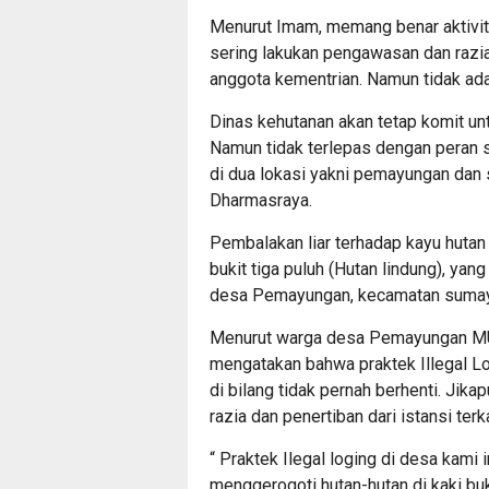
Menurut Imam, memang benar aktivitas 
sering lakukan pengawasan dan razia 
anggota kementrian. Namun tidak ada
Dinas kehutanan akan tetap komit un
Namun tidak terlepas dengan peran s
di dua lokasi yakni pemayungan dan
Dharmasraya.
Pembalakan liar terhadap kayu hutan 
bukit tiga puluh (Hutan lindung), ya
desa Pemayungan, kecamatan sumay 
Menurut warga desa Pemayungan MU
mengatakan bahwa praktek Illegal Lo
di bilang tidak pernah berhenti. Jikap
razia dan penertiban dari istansi ter
“ Praktek Ilegal loging di desa kami 
menggerogoti hutan-hutan di kaki buki