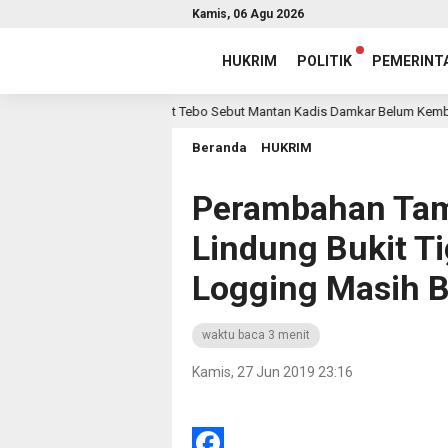
Kamis, 06 Agu 2026
HUKRIM
POLITIK
PEMERINT
Inspektorat Tebo Sebut Mantan Kadis Damkar Belum Kembalikan Tem
i lalu
Beranda
HUKRIM
Perambahan Tam
Lindung Bukit Tig
Logging Masih B
waktu baca 3 menit
Kamis, 27 Jun 2019 23:16