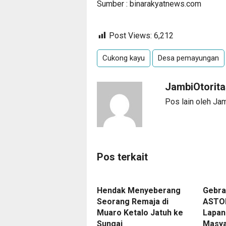
Sumber :
binarakyatnews.com
Post Views:
6,212
Cukong kayu
Desa pemayungan
JambiOtorita
Pos lain oleh Ja
Pos terkait
Hendak Menyeberang
Gebra
Seorang Remaja di
ASTON
Muaro Ketalo Jatuh ke
Lapan
Sungai
Masya