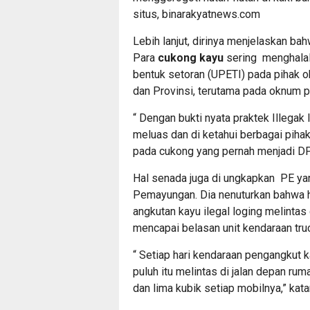
situs,
binarakyatnews.com
Lebih lanjut, dirinya menjelaskan bah
Para
cukong kayu
sering menghala
bentuk setoran (UPETI) pada pihak o
dan Provinsi, terutama pada oknum 
“ Dengan bukti nyata praktek Illegak
meluas dan di ketahui berbagai pihak,
pada cukong yang pernah menjadi DPO 
Hal senada juga di ungkapkan PE y
Pemayungan. Dia nenuturkan bahwa ha
angkutan kayu ilegal loging melintas
mencapai belasan unit kendaraan truc
“ Setiap hari kendaraan pengangkut ka
puluh itu melintas di jalan depan rum
dan lima kubik setiap mobilnya,” kat