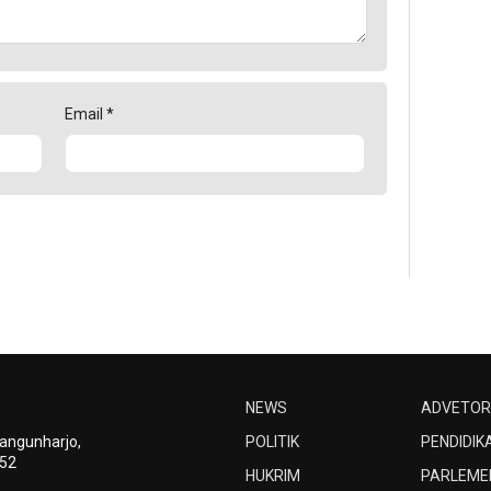
Email
*
NEWS
ADVETOR
Bangunharjo,
POLITIK
PENDIDIK
252
HUKRIM
PARLEME