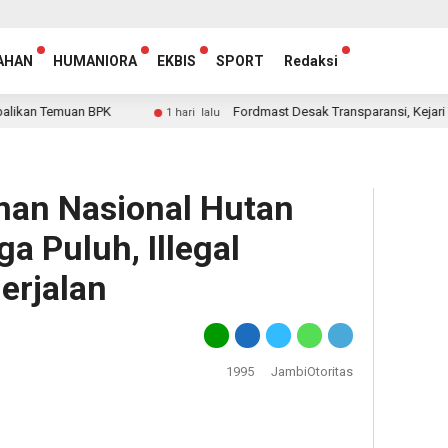
AHAN
HUMANIORA
EKBIS
SPORT
Redaksi
uan BPK
Fordmast Desak Transparansi, Kejari Tebo Serius
1 hari lalu
an Nasional Hutan
a Puluh, Illegal
erjalan
1995
JambiOtoritas