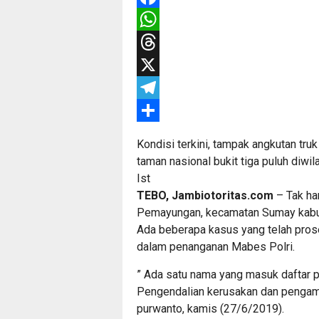
Facebook
WhatsApp
Threads
X
Telegram
Share
Kondisi terkini, tampak angkutan truk
taman nasional bukit tiga puluh diw
Ist
TEBO, Jambiotoritas.com
– Tak ha
Pemayungan, kecamatan Sumay kabup
Ada beberapa kasus yang telah prose
dalam penanganan Mabes Polri.
” Ada satu nama yang masuk daftar pe
Pengendalian kerusakan dan pengama
purwanto, kamis (27/6/2019).