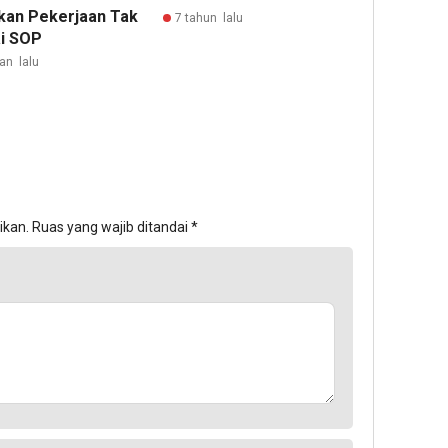
an Pekerjaan Tak
7 tahun lalu
i SOP
an lalu
ikan.
Ruas yang wajib ditandai
*