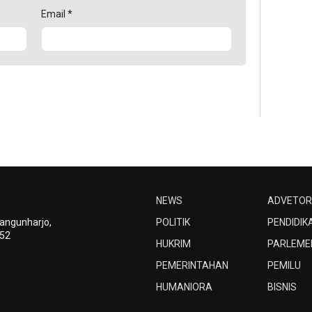
Email
*
NEWS
ADVETOR
Bangunharjo,
POLITIK
PENDIDIK
252
HUKRIM
PARLEME
PEMERINTAHAN
PEMILU
HUMANIORA
BISNIS