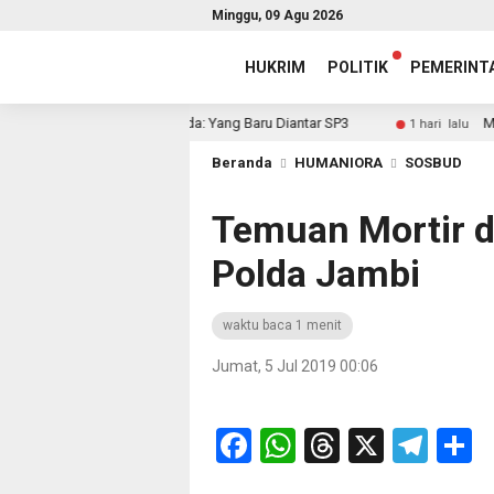
Minggu, 09 Agu 2026
HUKRIM
POLITIK
PEMERINT
 Sudah Diteken, Sekda: Yang Baru Diantar SP3
Mantap! T
1 hari lalu
Beranda
HUMANIORA
SOSBUD
Temuan Mortir d
Polda Jambi
waktu baca 1 menit
Jumat, 5 Jul 2019 00:06
Facebook
WhatsApp
Threads
X
Tel
S