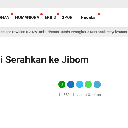
AHAN
HUMANIORA
EKBIS
SPORT
Redaksi
riwulan II 2026 Ombudsman Jambi Peringkat 3 Nasional Penyelesaian Laporan
i Serahkan ke Jibom
553
JambiOtoritas
egram
hare